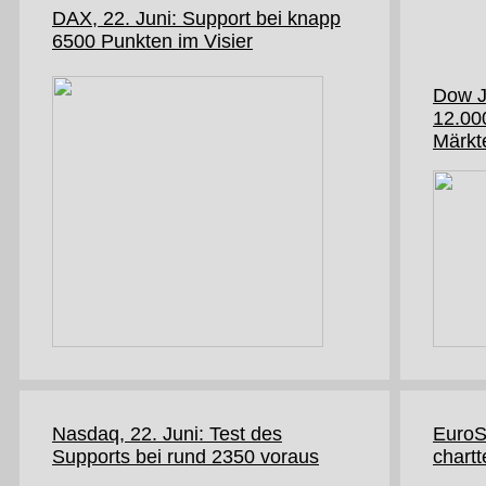
DAX, 22. Juni: Support bei knapp
6500 Punkten im Visier
Dow J
12.000
Märkt
Nasdaq, 22. Juni: Test des
EuroS
Supports bei rund 2350 voraus
chart