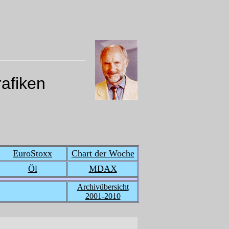
rafiken
EuroStoxx
Chart der Woche
Öl
MDAX
Archivübersicht
2001-2010