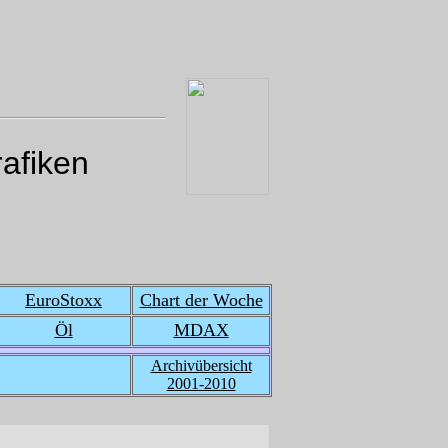
rafiken
EuroStoxx
Chart der Woche
Öl
MDAX
Archivübersicht
2001-2010