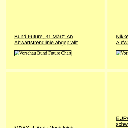
Bund Future, 31.März: An
Nikke
Abwärtstrendlinie abgeprallt
Aufwä
EUR/
schw