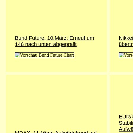
Bund Future, 10.März: Erneut um
Nikke
146 nach unten abgeprallt
übertr
EUR/U
Stabi
Aufwä