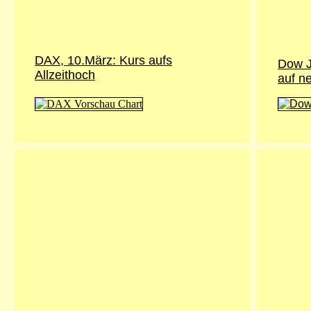
DAX, 10.März: Kurs aufs
Dow J
Allzeithoch
auf n