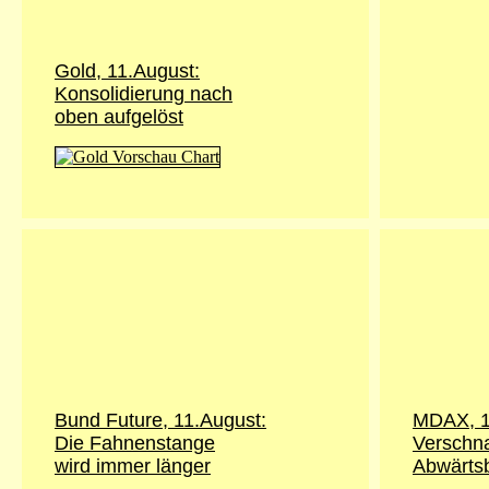
Gold,
11.August
:
Konsolidierung nach
oben aufgelöst
Bund Future,
11.August
:
MDAX, 1
Die Fahnenstange
Verschna
wird immer länger
Abwärts