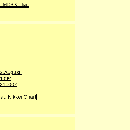
2.August
:
zt der
 21000?