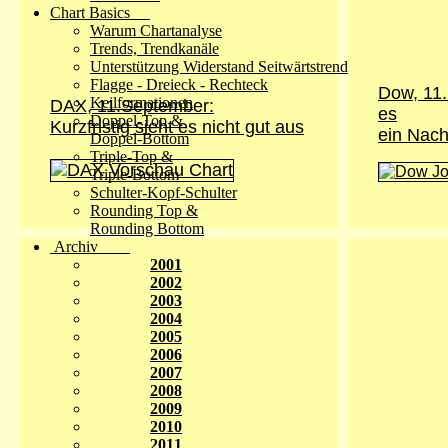
Chart Basics
Warum Chartanalyse
Trends, Trendkanäle
Unterstützung Widerstand Seitwärtstrend
Flagge - Dreieck - Rechteck
Dow, 11.
Keilformationen
DAX, 11.September:
es
Doppel-Top &
Kurzfristig sieht es nicht gut aus
ein Nach
Doppel-Bottom
Triple-Top &
Triple-Bottom
Schulter-Kopf-Schulter
Rounding Top &
Rounding Bottom
Archiv
2001
2002
2003
2004
2005
2006
2007
2008
2009
2010
2011