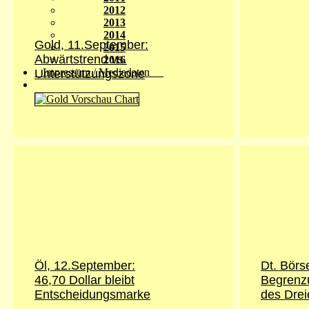
2012
2013
2014
Gold, 11.September:
2015
Abwärtstrend vs.
2016
Impressum / Mediadaten
Unterstützungszone
Öl, 12.September:
Dt. Börs
46,70 Dollar bleibt
Begrenz
Entscheidungsmarke
des Drei