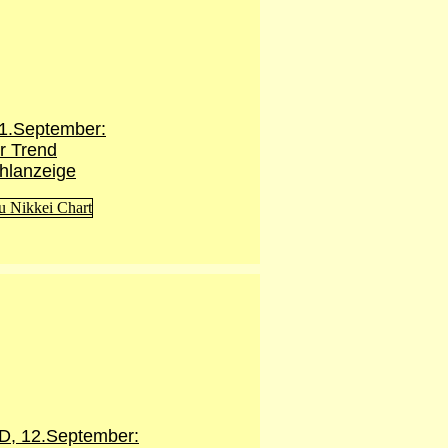
11.September:
er Trend
ehlanzeige
, 12.September: