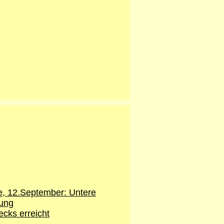
e, 12.September: Untere
ung
ecks erreicht