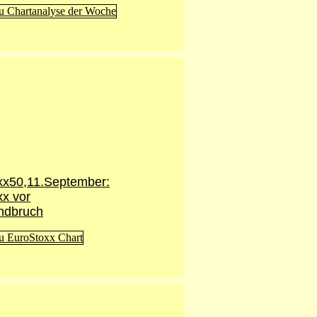
xx50,11.September:
x vor
ndbruch