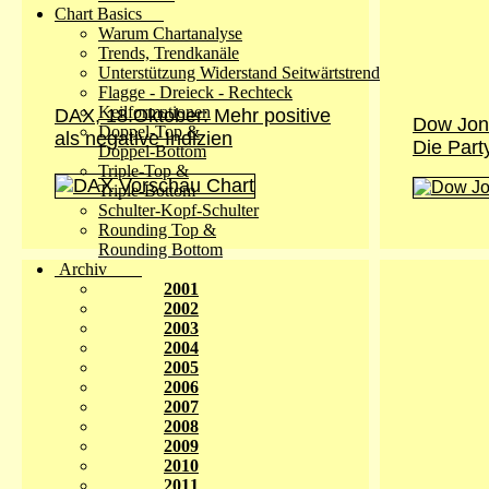
Chart Basics
Warum Chartanalyse
Trends, Trendkanäle
Unterstützung Widerstand Seitwärtstrend
Flagge - Dreieck - Rechteck
Keilformationen
DAX, 18.Oktober: Mehr positive
Dow Jon
Doppel-Top &
als negative Indizien
Die Part
Doppel-Bottom
Triple-Top &
Triple-Bottom
Schulter-Kopf-Schulter
Rounding Top &
Rounding Bottom
Archiv
2001
2002
2003
2004
2005
2006
2007
2008
2009
2010
2011