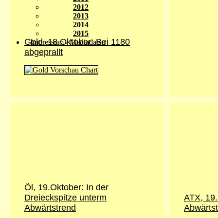
2012
2013
2014
2015
Gold, 18.Oktober: Bei 1180
Impressum / Mediadaten
abgeprallt
Öl, 19.Oktober: In der
Dreieckspitze unterm
ATX, 19
Abwärtstrend
Abwärtst