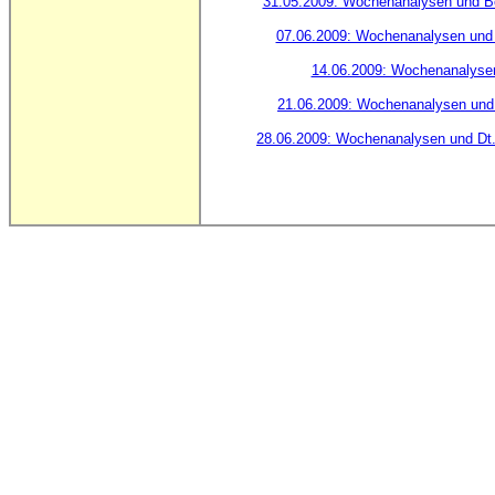
31.05.2009: Wochenanalysen und Be
07.06.2009: Wochenanalysen un
14.06.2009: Wochenanalyse
21.06.2009: Wochenanalysen u
28.06.2009: Wochenanalysen und Dt