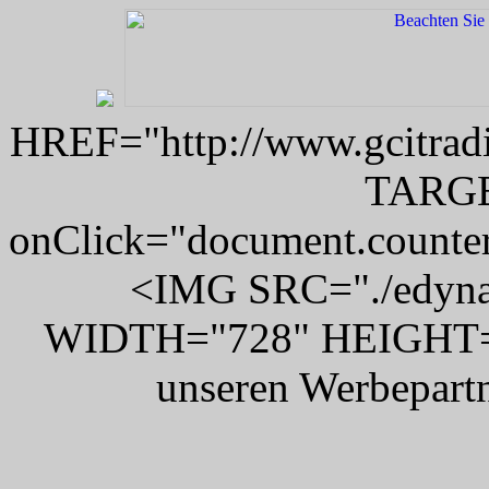
HREF="http://www.gcitradi
TARGE
onClick="document.counter
<IMG SRC="./edyna
WIDTH="728" HEIGHT="
unseren Werbepar