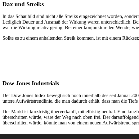
Dax und Streiks
In das Schaubild sind nicht alle Streiks eingezeichnet worden, sonder
Lediglich Dauer und Ausmaß der Wirkung waren unterschiedlich. Bei
war die Wirkung relativ gering. Bei einer konjunkturellen Wende, wi
Sollte es zu einem anhaltenden Streik kommen, ist mit einem Rückset
Dow Jones Industrials
Der Dow Jones Index bewegt sich noch innerhalb des seit Januar 2000 
untere Aufwärtstrendlinie, die man dadurch erhält, dass man die Tief
Der Markt ist kurzfristig überverkauft, mittelfristig neutral. Eine k
überschritten würde, wäre der Weg nach oben frei. Der darauffolgende
überschritten würde, könnte man von einem neuen Aufwärtstrend spr